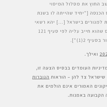
שב החוץ את מסלול המיסוי
בוע בסעיף 122 לפקודת מס הכנסה ["יחיד שהייתה לו בשנת
למגורים בישראל […] יהא רשאי
לשלם עליה מס בשיעור של 10% ממנה במקום המס שהוא חייב עליה לפי סעיף 121
ף 2(1)"].
ואילך.
מדיניות העומדים בבסיס הצעה זו,
 שישראל צד להן – הוראות
הגוברות
קונים האמורים אינם הולמים את
ה הקבועה באמנות.