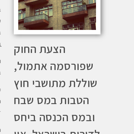
ב
ב
ב
הצעת החוק
ו
שפורסמה אתמול,
ב
שוללת מתושבי חוץ
ע
הטבות במס שבח
ה
ז
ובמס הכנסה ביחס
ה