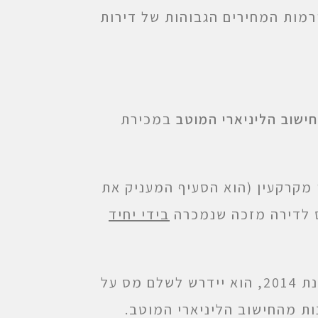
רמות המחירים הגבוהות של דירות
ישוב הליניארי המוטב
במכירת
יף 48א(ב2)(1) לחוק מיסוי מקרקעין (הוא הסעיף המעניק את
ס לדירה מזכה שנמכרה
בידי יחיד
כך, כתושב החוץ ימכור דירת מגורים שרכש לפני שנת 2014, הוא יידרש לשלם מס על
ת מהחישוב הליניארי המוטב.