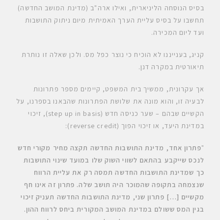
בסיס הנוסחה הליניארית, ואילו ארה"ב (מדינת המושב החדשה)
תחשבו על בסיס עליית הערך האמיתית מיום ניתוק התושבות
ועד ליום המכירה.
קניג, בענייננו לא הוכיח כי נוצר כפל מס. ולכן שאלה זו נותרת
תיאורטית במקרה דנן.
אך עקרונית, ממשיך בית המשפט, קיימים מספר פתרונות
לבעיה זו, והוא מונה את שלושת הפתרונות שהבאנו בספרנו, על
הקשיים שבהם – שער כניסה חדש (step up in basis), זיכוי
במדינת היעד, או זיכוי הפוך (reverse credit):
"
פתרון אחד
, מדינת התושבות החדשה תקצה מחיר מקורי חדש
לנכס שייקבע בהתאם לשווי השוק שלו במועד שינוי התושבות
כך שמדינת התושבות החדשה תמסה רק את עליית הרווח
שנצמחה בתקופה שהמוכר היה תושב שלה. פתרון זה אינו חף
מקשיים
[…] פתרון שני
, מדינת התושבות החדשה תעניק זיכוי
בגין המס ששולם במדינת המושב המקורית ביחס לרווח ההון.