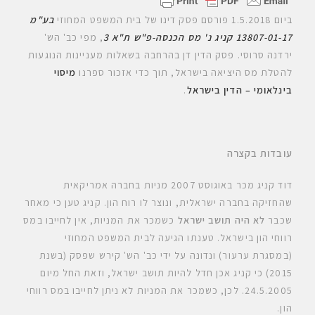
ביום 1.5.2018 פורסם פסק דינו של בית המשפט המחוזי
בע"מ
13807-01-17 קניג נ' מס הכנסה-פ"ש ת"א 3
, מפי כב' הש'
ירדנה סרוסי. פסק הדין דן בהרחבה בשאלות מעניינות הנוגעות
להטלת מס היציאה בישראל, תוך כדי אזכור ספרנו
מיסוי
בינלאומי – הדין בישראל
.
עובדות בקצרה
דוד קניג מכר באוגוסט 2007 מניות בחברה אמריקאית
שהחזיקה בחברה ישראלית, ונוצר לו רוח הון. קניג טען כי מאחר
שכבר
לא היה תושב ישראל
כשמכר את המניות, אין לחייבו במס
רווחי הון בישראל. טענתו הגיעה לבית המשפט המחוזי
(במסגרת ערעור) ונדונה על ידי כב' הש' קירש שפסק (בשנת
2015) כי קניג אכן חדל להיות תושב ישראל, וזאת החל מיום
24.5.2005. לכן, כשמכר את המניות לא ניתן לחייבו במס רווחי
הון.