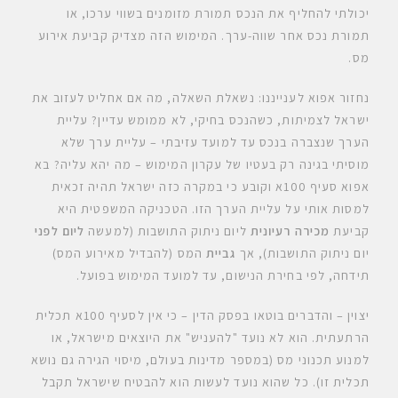
יכולתי להחליף את הנכס תמורת מזומנים בשווי ערכו, או
תמורת נכס אחר שווה-ערך. המימוש הזה מצדיק קביעת אירוע
מס.
נחזור אפוא לענייננו: נשאלת השאלה, מה אם אחליט לעזוב את
ישראל לצמיתות, כשהנכס בחיקי, לא ממומש עדיין? עליית
הערך שנצברה בנכס עד למועד עזיבתי – עליית ערך שלא
מוסיתי בגינה רק בעטיו של עקרון המימוש – מה יהא עליה? בא
אפוא סעיף 100א וקובע כי במקרה כזה ישראל תהיה זכאית
למסות אותי על עליית הערך הזו. הטכניקה המשפטית היא
קביעת
מכירה רעיונית
ליום ניתוק התושבות (למעשה
ליום לפני
יום ניתוק התושבות), אך
גביית
המס (להבדיל מאירוע המס)
תידחה, לפי בחירת הנישום, עד למועד המימוש בפועל.
יצוין – והדברים בוטאו בפסק הדין – כי אין לסעיף 100א תכלית
הרתעתית. הוא לא נועד "להעניש" את היוצאים מישראל, או
למנוע תכנוני מס (במספר מדינות בעולם, מיסוי הגירה גם נושא
תכלית זו). כל שהוא נועד לעשות הוא להבטיח שישראל תקבל