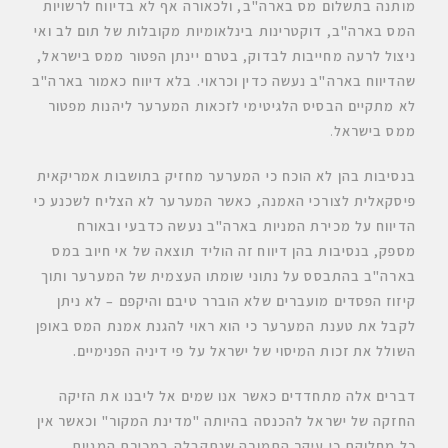
מותנה בתשלום מס בארה"ב, ולכאורה אף לא בדיווח לרשויות
המס בארה"ב
, דוקטרינות בינלאומיות מקובלות של תום לב ואי
ניצול לרעה מחייבות לבדוק, בטרם יינתן הפטור ממס בישראל,
שהדיווח בארה"ב נעשה כדין וכראוי
. בלא דיווח כאמור בארה"ב
לא מתקיים הבסיס הלגיטימי לזכאות המערער ליהנות מפטור
ממס בישראל
.
בנסיבות בהן לא הוכח כי המערער מחזיק בתושבות אמריקאית
פיסקאלית לצורכי האמנה, כאשר המערער לא הצליח לשכנע כי
הדיווח על מכירת המניות בארה"ב נעשה כדבעי ובאורח
מספק, בנסיבות בהן דיווח זה הוליד תוצאה של אי חיוב במס
בארה"ב בהתבסס על נתוני שומתו העצמית של המערער ותוך
קיזוז הפסדים מועברים שלא הוברר טיבם והיקפם – לא ניתן
לקבל את טענת המערער כי הוא ראוי להגנת אמנת המס באופן
השולל את זכות המיסוי של ישראל על פי דיניה הפנימיים
.
דברים אלה מתחדדים כאשר אנו שמים אל ליבנו את הזיקה
החזקה של ישראל להכנסה בהיותה "מדינת המקור" וכאשר אין
כל מחלוקת כי עיקר התמורה שנתקבלה במכירת המניות