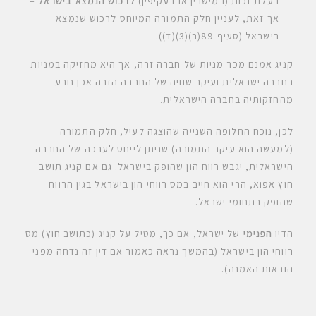
בעלת זכות (במישרין או בעקיפין)
לרכוש הנמצא בישראל
–
אך זאת, לעניין חלק התמורה המיוחס לרכוש שנמצא
בישראל (סעיף 89(ב)(3)(ד)).
קניג אמנם מכר מניות של חברה זרה, אך היא מחזיקה במניות
בחברה ישראלית ועיקר שוויה של החברה הזרה אכן נובע
מהחזקותיה בחברה הישראלית.
לכן, נוכח החלופה השנייה שהוצגה לעיל, חלק התמורה
(למעשה הוא עיקר התמורה) שניתן לייחס לערכה של החברה
הישראלית, יגבש רווח הון שהופק בישראל. גם אם קניג תושב
חוץ אפוא, הרי הוא חייב במס רווחי הון בישראל בגין הרווח
שהופק בתחומי ישראל.
הדיו
הפנימי
של ישראל, אם כך, מטיל על קניג (כתושב חוץ) מס
רווחי הון בישראל (בהמשך נראה כאמור אם דין זה נדחה מפני
הוראות האמנה).