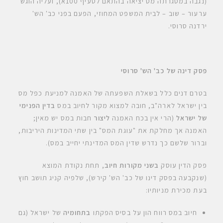
(נגבה במסגרתה מס יציאה בהתאם לסעיף 100א), ועליה הוגש
ערעור – שוב – לבית המשפט המחוזי, הפעם בפני כב' הש'
ירדנה סרוסי.
פסק דינה של כב' הש' סרוסי
בטרם דנים כלל בשאלת השפעתה של האמנה למניעת כפל מס
בין ישראל לארה"ב, חובה למצוא מקור לחיוב במס
בדין הפנימי
של ישראל
(הרי אין בכח האמנה
ליצור
חבות במס יש מאין;
האמנה אך מחלקת את "עוגת המס" בין שתי המדינות היריבות,
וברור שלשם כך נדרש שדין המס המדינתי יחייב במס).
פסק הדין עוסק
בשני מקורות חיוב
, תחת נקודת המוצא
(שנקבעה בפסק דינו של כב' הש' קירש), שלפיה קניג תושב חוץ
בעת מכירת מניותיו:
חיוב במס רווח הון על בסיס הפקתו
בתחומיה
של ישראל (גם