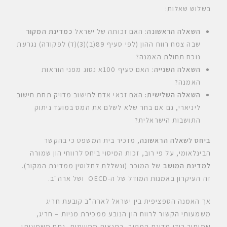
בשלוש שאלות:
השאלה הראשונה
: האם זכותה של ישראל
כמדינת המקור
שבה צמח רווח ההון (לפי סעיף 89(ב)(3)(ד) לפקודה) נגרעת
נוכח תחולת האמנה?
השאלה השנייה
: האם סעיף 100א נסוג מפני הוראות
האמנה?
השאלה השלישית
:
האם זכאי אדם לחישוב מדויק תחת חישוב
ליניארי, גם אם בחר שלא לשלם את המס במועד ניתוק
התושבות הישראלית?
ביחס לשאלה הראשונה
, מזכיר בית המשפט כי בהקשר
הבינלאומי, על פי רוב, זכות המיסוי ביחס לרווחי הון שמורה
למדינת המושב
של המוכר (ונשללת לחלוטין ממדינת המקור).
זה העיקרון באמנות המודל של ה-OECD ושל ארה"ב.
אך האמנה הספציפית בין ישראל לארה"ב קובעת חריג
משמעותי הקשור לרווח הון הנובע ממכירת מניות – חריג,
שמותיר בידי מדינת המקור, בתנאים מסויימים, נתח משמעותי