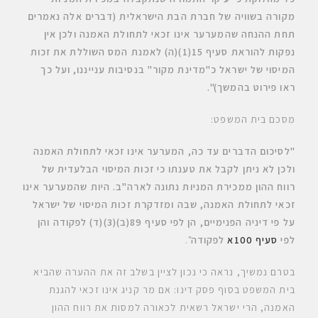
מקורה בשוויה של חברת הבת הישראלית (דברים אלה נאמרים
תחת ההנחה שהמערער אינו זכאי לתחולת האמנה ולכן אין
נפקות להוראת סעיף 15(1)(ה) לאמנת המס השוללת את זכות
המיסוי של ישראל כ"מדינת מקור" בנסיבות ענייננו, ועל כך
ראו פירוט בהמשך)
".
מסכם בית המשפט:
"לסיכום הדברים עד כה
, המערער אינו זכאי לתחולת האמנה
ולכן לא ניתן לקבל את טענתו כי זכות המיסוי הבלעדית של
רווח ההון ממכירת המניות נתונה לארה"ב
. היות שהמערער אינו
זכאי לתחולת האמנה, שבה ומזדקרת זכות המיסוי של ישראל
על פי דיניה הפנימיים, הן לפי סעיף 89(ב)(3)(ד) לפקודה והן
לפי
סעיף 100א
לפקודה
".
בטרם נמשיך, נראה כי נכון לציין בשלב זה את ההערה שהביא
בית המשפט בסוף פסק דינו: אם מר קניג אינו זכאי להגנת
האמנה, הרי ישראל רשאית לכאורה למסות את רווח ההון