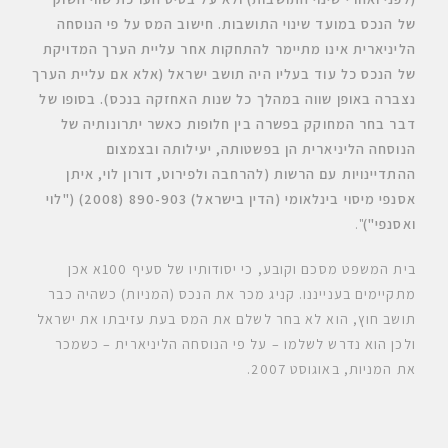
של הנכס במועד שינוי התושבות. חישוב המס על פי הנוסחה
הליניארית אינו מתיימר להתחקות אחר עליית הערך המדויקת
של הנכס כל עוד בעליו היה תושב ישראל (אלא אם עליית הערך
נצברה באופן שווה במהלך כל שנות האחזקה בנכס). בסופו של
דבר בחר המחוקק בפשרה בין חלופות כאשר יתרונותיה של
הנוסחה הליניארית הן בפשטותה, יעילותה ובצמצום
ההתדיינויות עם הרשות (להרחבה ולפירוט, דורון לוי, איתן
אסנפי מיסוי בינלאומי (הדין בישראל) 890-903 (2008) ("לוי
ואסנפי
")
".
בית המשפט מסכם וקובע, כי יסודותיו של סעיף 100א אכן
מתקיימים בענייננו. קניג מכר את הנכס (המניות) כשהיה כבר
תושב חוץ, הוא לא בחר לשלם את המס בעת עזיבתו את ישראל
ולכן הוא נדרש לשלמו – על פי הנוסחה הליניארית – כשמכר
את המניות, באוגוסט 2007.