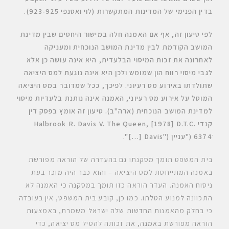
בדין הפנימי של המדינות המתקשרות (לוי ואסנפי 923-925)
.
לפי טיעון זה, אף אם האמנה חלה במישור היחסים שבין מדינת
המושב הקודמת לבין מדינת המושב הנוכחית ומעניקה
לאחרונה את זכות המיסוי הבלעדית, היא אינה עושה כן אלא
לגבי מיסוי רווח הון שמומש ולכן היא אינה נוגעת למס היציאה
שתולדתו באירוע מס רעיוני. לפיכך, ככל שמדובר במס היציאה
המוטל על אירוע מס רעיוני, האמנה אינה נותנת בלעדיות מיסוי
למדינת המושב הנוכחית (ארה"ב). טיעון זה אומץ בפסק דין
קנדי
Halbrook R. Davis V. The Queen, [1978] D.T.C.
6374ׂׂ ("עניין
("Davis […]".
בית המשפט תומך מסקנתו גם בהעדרה של הוראה מפורשת
באמנה המתייחסת למס היציאה – והוא כבר היה מוכר בעת
ניסוח האמנה. העדר הוראה כזו תומך במסקנה כי האמנה לא
התכוונה למנוע הטלתו. כמו כן, קובע בית המשפט, אין בעובדה
כי בחלק מהאמנות החדשות שלה ישראל משמרת, באמצעות
הוראה מפורשת באמנה, את זכותה להטיל מס יציאה, כדי