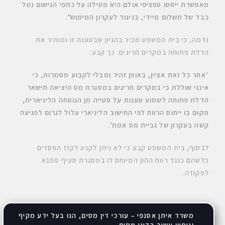
מאפשרת ייחסו ספציפי אולם היא מטילה על כתפי הנישום נטל
כבד של תשלום מיידי, בניגוד לעקרון המימוש
".
נדמה, כי בית המשפט מכיר בהגיון שבטענה זו ומותיר את
הדלת פתוחה במקרים חריגים. כך קבע:
"
אחר כל זאת אציין, באופן זהיר ומבלי לקבוע מסמרות, כי
אינני שוללת כי במקרים חריגים במסגרת מס היציאה תישאר
הדלת פתוחה לשמוע טענות על סטייה מן הנוסחה הליניארית,
מקום בו ייחוס הרווח לפי החישוב הליניארי עלול לגרום לפגיעה
קשה בעקרון של גביית מס אמת
".
לבסוף, בית המשפט קבע כי לא ניתן לקניג לקזז הפסדים
כלשהם כנגד רווח ההון המיוחס לו במסגרת סעיף 100א
לפקודה.
משרד איתן אסנפי – עורכי דין מסים, הנו בעל ידע מקיף