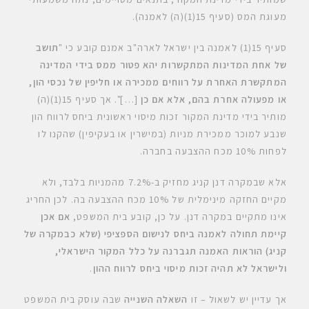
מעוגת המס (סעיף 15(1)(ה) לאמנה).
סעיף 15(1) לאמנה בין ישראל לארה"ב אמנם קובע כי "
תושב
של אחת המדינות המתקשרות יהא פטור ממס בידי המדינה
המתקשרת האחרת על רווחים ממכירה או חליפין של נכסי הון,
או מפעולה אחרת בהם, אלא אם כן
[…]". אך סעיף 15(1)(ה)
מותיר בידי מדינת המקור זכות מיסוי ראשונית ביחס לרווח הון
שנבע למוכר ממכירת מניות (במישרין או בעקיפין) שהקנו לו
לפחות 10% מכח ההצבעה בחברה.
אלא שבמקרה דנן קניג מחזיק ב-7.2% מהמניות בלבד, ולא
מקיים החזקה מינימלית של 10% מכח ההצבעה בה. לכן החריג
אינו מתקיים במקרה דנן. על כן, קובע בית המשפט,
אם אכן
קיימת תחולה לאמנה ביחס לנישום הספציפי (שלא כבמקרה של
קניג) הוראות האמנה תגברנה על כלל המקור הישראלי,
ולישראל לא תהיה זכות מיסוי ביחס לרווח ההון
.
אך עדיין יש לשאול – זו
השאלה השנייה
שבה עוסק בית המשפט