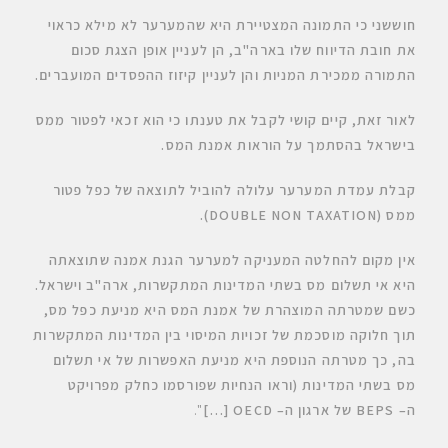
חוששני כי התמונה המצטיירת היא שהמערער לא מילא כראוי
את חובת הדיווח שלו בארה"ב, הן לעניין אופן הצגת סכום
התמורה ממכירת המניות והן לעניין קיזוז ההפסדים המועברים
.
לאור זאת, קיים קושי לקבל את טענתו כי הוא זכאי לפטור ממס
בישראל בהסתמך על הוראות אמנת המס
.
קבלת עמדת המערער עלולה להוביל לתוצאה של כפל פטור
ממס
(DOUBLE NON TAXATION).
אין מקום להחלטה המעניקה למערער הגנת אמנה שתוצאתה
היא אי תשלום מס בשתי המדינות המתקשרות, ארה"ב וישראל
.
כשם שמטרתה המוצהרת של אמנת המס היא מניעת כפל מס,
תוך חלוקה מוסכמת של זכויות המיסוי בין המדינות המתקשרות
בה, כך מטרתה הנוספת היא מניעת האפשרות של אי תשלום
מס בשתי המדינות (וראו הנחיות שפורסמו כחלק מפרויקט
ה
– BEPS של ארגון ה
– OECD […]
".