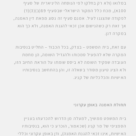
במלואו (ולא רק בחלקו לפי הנוסחה הליניארית של סעיף
100א), מכח כלל המקור הישראלי שבסעיף 89(ב)(3)(ד)
לפקודה שהצגנו לעיל. אמנם סעיף זה נסוג מפאת דין האמנה,
אך זאת רק כשהנישום אכן זכאי להגנת האמנה, ולא כך הוא
במקרה דנן.
עם זאת, בית המשפט – בצדק, בכל הכבוד – החליט בנסיבות
המקרה שלא להפעיל סמכותו ולהגדיל השומה, הן מחמת
העובדה שפקיד השומה לא ביסס שומתו על הוראת החיוב הזו,
ולא הציג טיעון מסודר בשאלה זו, והן בהתחשב בנסיבותיו
האישיות והכלכליות של קניג.
תחולת האמנה באופן עקרוני
בית המשפט ממשיך, למעלה מן הדרוש להכרעתו בעניין
הספציפי של מר קניג (שכאמור, הוכרע כי הוא, בנסיבותיו
האישיות, אינו זכאי להגנת האמנה), ודן באופן עקרוני וכללי