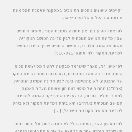
"קיימים טיעונים נוספים התומכים במסקנה שאמנת המס אינה
מונעת את הטלתו של מס היציאה
.
לפי אחד הטיעונים
, אין תחולה לאמנת המס במישור היחסים
שבין מדינת המושב הנוכחית לבין מדינת המושב המקורית
משום שהאמנה חלה רק במישור היחסים שבין מדינת המושב
למדינת המקור (לוי ואסנפי 916-921)
.
לפי טיעון זה, מאחר שישראל מבקשת להטיל מס יציאה מכוח
היותה מדינת המושב המקורית, ולא מכוח היותה מדינת המקור
של ההכנסה, לא מתקיימת בינה לבין מדינת המושב הנוכחית
(ארה"ב) תחרות על מיסוי רווח הון שאותה נועדה האמנה
לפתור. מילים אחרות, הבלעדיות שמעניקה האמנה למדינת
המושב הנוכחית (ארה"ב) היא ביחס למדינת המקור ולא ביחס
למדינת המושב הקודמת (ישראל)
[…]
לפי הטיעון השני
, האמנה כלל לא נועדה לחול על מיסוי רווחי
הון שטרם מומשו שהם פועל יוצא של אירוע מס רעיוני הנקבע