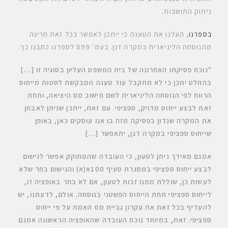
ניתוק התושבות.
בספרנו
, העלנו את הטענה כי ייתכן לאפשר בכל זאת חריגה
מהנוסחה הליניארית במקרה דנן. בעמ' 899 לספרנו כתבנו כך:
"נוכח פסיקתו האחרונה של בית המשפט העליון בסוגיה זו […]
בהחלט יתכן כי לא תתקבל עוד טענה המבקשת לסטות מייחוס
הרווח לפי הנוסחה הליניארית לשם חישוב מס היציאה, ותחת
זאת לבצע ייחוס מדויק, ספציפי. עם זאת, ייתכן שניתן לאבחן
את המקרה שנדון בפסיקה מזה בו אנו עוסקים כאן, באופן
שייחוס ספציפי במקרה דנן, יתאפשר
[…]
אמנם מאידך ניתן לטעון, כי העובדה שהמחוקק אפשר לנישום
לבצע ייחוס ספציפי במסגרת סעיף 100א(א) והנישום בחר שלא
לעשות כן, שוללת ממנו זכות לטעון, אם לא בחר באופציה זו,
לייחוס ספציפי תחת הייחוס הפשטני בנוסחה. אולם, לדעתנו, יש
להעדיף בכל זאת את עקרון גביית מס האמת על פי ייחוס
ספציפי. זאת, במיוחד נוכח העובדה שהאופציה הראשונה אמנם