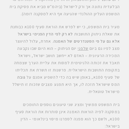
הבלעדית נתונה אך ורק לישראל (ביהמ"ש מביא את פסיקת בית
המשפט העליון ההולנדי שהגיעה אף היא למסקנה דומה).
מעיר בית המשפט, כי יש לפרש את הוראת סעיף 100א כבוחנת
את שאלת ניתוק התושבות
לא רק לפי הדין הפנימי בישראל
אלא גם על פי הסטנדרטים של האמנה
. אחרת, עלול להיווצר
מצב לפיו גם ביום
שלפני
יום הניתוק – הוא היום שבו נקבעה
המכירה הרעיונית – האדם לא ייחשב תושב ישראל, וישראל
תאבד את זכותה הלגיטימית למסות את עליית הערך שצמחה
בתקופת התושבות הישראלית. פרשנות זו תשרת את תכליתו
של סעיף 100א, באופן שיש בה כדי להשפיע אמנם על
גובה
המס שישראל תזכה לו, אך היא תמנע מצבים שזכות זו תישלל
מישראל טוטאלית.
בית המשפט ממשיך ומציג שני טיעונים נוספים התומכים
במסקנה לפיה הוראות האמנה אינן סותרות את הוראת סעיף
100א, ולשם כך הוא מפנה לספרנו מיסוי בינלאומי – הדין
בישראל: