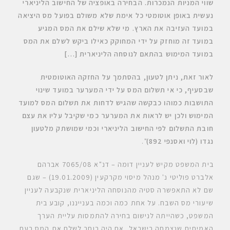
שווי המניות הנמכרות. הבחירה באופציה של החישוב הליניארי
נעשית באופן אוטומטי כל אימת שלא משולם בפועל מס היציאה
במועד העזיבה את הארץ. מי שלא שילם את המס המגיע
במועד זה מוחזק על ידי המחוקק כאילו ביקש לשלם את המס
במועד המימוש בהתאם לנוסחה הליניארית
[…]
לאור זאת, ניתן לטעון, בהסתמך על החזקה האוטומטית
שבסעיף, כי אי תשלום המס על ידי המערער במועד שינוי
התושבות כמוהו כבקשה שהגיש לדחות את תשלום המס למועד
המימוש ולכן יש לראות את המערער כמי שקיבל עליו את עצם
חובת התשלום לפי החישוב הליניארי וכמי שמושתק מלטעון
נגדו (לוי ואסנפי 892)
".
בית המשפט מקיש לעניין דומה – דנ"א 7065/08 אברהם
אלברט פוליטי נ' מנהל מיסוי מקרקעין (19.01.2009) – שגם
שם לא התאפשרה סטיה מהנוסחה הליניארית שנקבעה לעניין
שיעורי מס השבח. על אחת כמה וכמה בענייננו, קובע בית
המשפט, כשהייתה לנישום בחירה להתמסות עליית הערך
האמיתית שנצמחה בישראל, אם היה בוחר לשלם את המס בעת