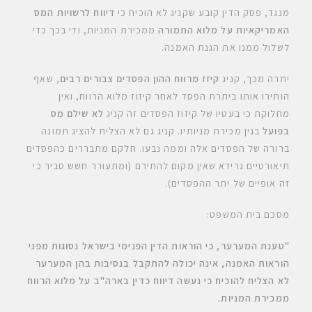
מנגד, פסק הדין קובע שקניג לא הוכיח כי
דיווח לרשויות המס
האמריקאיות על מלוא התמורה
ממכירת המניות, ודי בכך כדי
לשלול ממנו את הגנת האמנה.
יתרה מכך, קניג
קיזז מרווח ההון הפסדים צבורים רבים
, שאף
הותירו אותו ביתרת הפסד לאחר קיזוז מלוא הרווח, ואין
מחלוקת כי בעטיו של קיזוז הפסדים זה קניג
לא שילם מס
בפועל
בגין מכירת מניותיו. קניג גם לא הצליח להציג תמונה
ברורה של הפסדים אלה וממה נבעו. חלקם מתבררים כהפסדים
תיאורטיים גרידא שאין מקום להתירם (ומתעורר חשש סביר כי
זה אופיים של יתר ההפסדים).
מסכם בית המשפט:
"טענת המערער, כי הוראות הדין הפנימי בישראל נסוגות מפני
הוראות האמנה, אינה יכולה להתקבל בנסיבות בהן המערער
לא הצליח להוכיח כי נעשה דיווח כדין בארה"ב על מלוא הרווח
ממכירת המניות
.