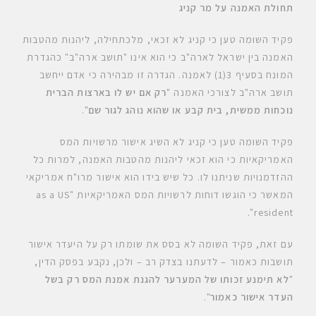
תחולת האמנה על מר קניג
פקיד השומה טען כי קניג לא זכאי, מלכתחילה, ליהנות מהטבות
האמנה בין ישראל לארה"ב כי הוא אינו "תושב ארה"ב" כהגדרת
המונח בסעיף 3(1) לאמנה. הגדרה זו מבהירה כי אדם ייחשב
תושב ארה"ב לצורכי האמנה "
רק אם יש לו בארצות הברית
נוכחות ממשית, בית קבע או שהוא נוהג לגור שם
".
פקיד השומה טען כי קניג לא השיג אישור מרשויות המס
האמריקאיות כי הוא זכאי ליהנות מהטבות האמנה, למרות כל
ההזדמנויות שניתנו לו. כל שיש בידו הוא אישור מרו"ח אמריקאי
המאשר כי הוגשו דוחות לרשויות המס האמריקאיות "as a US
resident".
עם זאת, פקיד השומה לא בסס את שומתו רק על היעדר אישור
תושבות כאמור – לדעתנו בצדק רב – ולכן, נקבע בפסק הדין,
"
לא תימנע זכותו של המערער להגנת אמנת המס רק בשל
העדר אישור כאמור
".