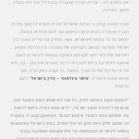
את המגיע לה – עליית הערך שנצברה בנכס כל עוד היה בעליו
תושב המדינה.
סעיף 100א קובע כי הנתח שישראל תהיה זכאית לו מסך עליית
הערך שנצברה בנכס מיום רכישתו ועד ליום מכירתו בפועל,
יחושב על פי נוסחה
ליניארית
, אשר תחלק את עליית הערך בין
ישראל (מדינת המושב הקודמת של המוכר) ובין מדינת המושב
החדשה שלו לפי יחסי תקופות החזקה (נוסחה ליניארית דומה
אומצה לאחרונה ביחס למכירת דירות מגורים מזכות) – כך, ולא
על פי מדידת עליית הערך בפועל. כך קובע פסק הדין, תוך
שהוא מפנה לספרנו "
מיסוי בינלאומי – הדין בישראל
" לשם
הרחבה:
"הסעיף נוקט בשיטה לפיה, כל עוד לא שולם המס במועד שבו
אדם חדל להיות תושב ישראל, "יראו אותו כאילו ביקש לדחות
את תשלום המס למועד מימוש הנכס". המחוקק קבע כי במקרה
זה יחושב חלק רווח ההון הריאלי החייב במס בישראל באמצעות
נוסחה ליניארית המבוססת על יחס תקופות האחזקה בנכס
(לפני ואחרי שינוי התושבות) ולא על בסיס הערכת שווי השוק