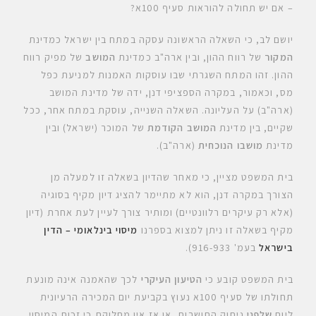
– אם יש תחולה להוראות סעיף 100א?
יושם לב, כי השאלה הראשונה עסקה במתח בין ישראל כמדינת
המקור
של רווח ההון, ובין ארה"ב כמדינת
המושב
של מפיק רווח
ההון. זהו המתח השגרתי שבו עוסקות האמנות למניעת כפל
מס, וכאמור, במקרה הספציפי דנן, ידה של מדינת המושב
(ארה"ב) על העליונה. השאלה השנייה, עוסקת במתח אחר, ככל
שקיים, בין מדינת
המושב הקודמת
של המוכר (ישראל) ובין
מדינת
מושבו הנוכחית
(ארה"ב).
בית המשפט מציין, כי מאחר שהדיון בשאלה זו למעלה מן
הצורך במקרה דנן, הוא לא מתיימר להציג דיון מקיף בסוגיה
(אלא רק עיקרים רלוונטיים) ומותיר צורך לעיין לעת אחרת (דיון
מקיף בשאלה זו ניתן למצוא בספרנו
מיסוי בינלאומי – הדין
בישראל
בעמ' 916-933).
בית המשפט קובע כי
הטיעון העיקרי
לכך שהאמנה אינה מונעת
תחולתו של סעיף 100א נעוץ בקביעת יום המכירה הרעיונית
ליום
שלפני
ניתוק התושבות, או אז אין מחלוקת כי זכות המיסוי