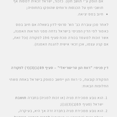
אם הופק ע"י תושב חוץ). כזכור, ישראל זכאית למסות אף
תושבי חוץ על הכנסות ורווחים שהופקו בתחומיה;
חיוב במס יציאה.
לאחר מכן עוברת כב' הש' סרוסי לדון בשאלה אם חיוב במס
כאמור לפי הדין הפנימי בישראל נדחה מפני הוראות האמנה,
אשר זוכות למעמד בכורה מכח סעיף 196 לפקודה (וכל זאת,
אם קניג עצמו, אכן זכאי אישית להגנת האמנה).
דין פנימי: "רווח הון טריטוריאלי" – סעיף 89(ב)(3)(ד) לפקודה
הפקודה קובעת, כי רווח הון ייחשב כמופק בישראל באחת משתי
החלופות הבאות:
הוא נובע ממכירת מניה (או זכות למניה) בחברה
תושבת
ישראל (סעיף 89(ב)(3)(ג));
הוא נובע ממכירת מניה בחברה זרה אך היא, בעיקרה,