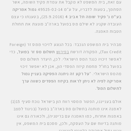
עם זאת, בית המשפט לא מקבל את עמדת פקיד השומה, אשר
הסתמך, בטעות לדבריו, על ע"מ 49525-02-14
גמול אמריקה
בע"מ נ' פקיד שומה תל אביב 4
(25.9.2016), בטענתו כי עצם
העובדה שקניג לא שילם מס בפועל בארה"ב מונעת את תחולת
הטבות האמנה.
מבהיר בית המשפט הנכבד: בכל הנוגע לזיכוי ממס זר (Foreign
Tax Credit), הפקודה דורשת
בפירוש
תשלום מס זר בפועל
, כדי
לאפשר זיכויו כנגד המס הישראלי. לכן, היעדר תשלום מס
בפועל בחו"ל מחמת קיזוז הפסדי הון, אכן לא יאפשר זיכוי
מהמס הישראלי. "
על רקע זה ניתנה הפסיקה בעניין גמול
אמריקה לפיה לא ניתן לראות בקיזוז הפסדים כשווה ערך
לתשלום המס
".
אולם בענייננו, הפטור ממסוי רווח הון בישראל נוכח סעיף 15(1)
לאמנה אינו מותנה בתשלום מס בארה"ב בפועל (בניגוד למצב
באמנות אחרות, כמו האמנה עם בריטניה), ולכאורה גם אינו
מותנה בדיווח שם על העסקה, ולכן, מסכם בית המשפט, אין
עניין גמול אמריקה רלוונטי לענייננו.