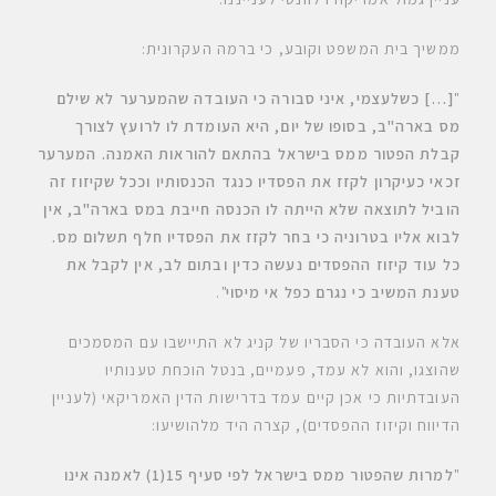
ממשיך בית המשפט וקובע, כי ברמה העקרונית:
"
[…]
כשלעצמי, איני סבורה כי העובדה שהמערער לא שילם
מס בארה"ב, בסופו של יום, היא העומדת לו לרועץ לצורך
קבלת הפטור ממס בישראל בהתאם להוראות האמנה. המערער
זכאי כעיקרון לקזז את הפסדיו כנגד הכנסותיו וככל שקיזוז זה
הוביל לתוצאה שלא הייתה לו הכנסה חייבת במס בארה"ב, אין
לבוא אליו בטרוניה כי בחר לקזז את הפסדיו חלף תשלום מס.
כל עוד קיזוז ההפסדים נעשה כדין ובתום לב, אין לקבל את
טענת המשיב כי נגרם כפל אי מיסוי
".
אלא העובדה כי הסבריו של קניג לא התיישבו עם המסמכים
שהוצגו, והוא לא עמד, פעמיים, בנטל הוכחת טענותיו
העובדתיות כי אכן קיים עמד בדרישות הדין האמריקאי (לעניין
הדיווח וקיזוז ההפסדים), קצרה היד מלהושיעו:
"
למרות שהפטור ממס בישראל לפי סעיף 15(1) לאמנה אינו