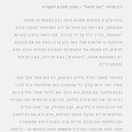
דין פנימי: "מס יציאה" – סעיף 100א לפקודה
נוכח עיקרון המימוש שמונע מיסוי בגין התעשרות שאינה
ממומשת, מס רווחי הון מוטל אך ורק כשהעושר שנצבר בנכס
"ממומש", בדרך כלל על ידי מכירה. אם רכשתי נכס ב-100 ₪,
והחזקתי בו שלושים שנה אשר בהן ערכו טיפס אט אט לגבהים
חדשים, לא אמוסה על התעשרותי הנובעת מעליית ערכו, אלא
רק כשאממש אותה, "כשאפגש", בעת מכירתו, עם נכס אחר
(מזומן בד"כ).
במאמר מוסגר נחדד: אירוע המימוש, לא הוא אשר הפך אותי
עשיר יותר מיום קודם. כל שהשתנה הוא שהחלפתי נכס פלוני
בנכס אלמוני (גם מזומן הוא נכס). אם "הייתי שווה" מיליון ביום
רביעי (כי שווי הנכס היה מיליון), הרי גם ביום חמישי שבו מכרתי
את הנכס תמורת מיליון ₪, טבין ותקילין, אני "שווה מיליון".
ההתעשרות לא נובעת מעצם המימוש, אלא היא נצברת לאורך
זמן החזקתי את הנכס. עליית ערכו הצבורה היא שהעשירה
אותי. אלא שבמועד המכירה
מימשתי
אותה התעשרות – בדמות