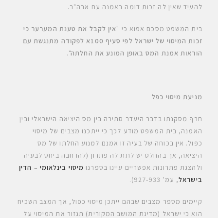
להעיד שאין לה זכות דומה באמנה עם ארה"ב.
בית המשפט מסכם אפוא כי "
אין לקבל את טענת המערער כי
זכות המיסוי של ישראל לפי סעיף 100א לפקודה מתנגשת עם
הוראות אמנת המס באופן המונע את החלתה
".
מניעת מיסוי כפל
חרף מסקנתו בדבר היעדר סתירה בין מס היציאה הישראלי ובין
האמנה, בית המשפט מודע לכך כי ייתכנו מצבים של מיסוי
כפול. אין בכוחה של בעיה זו אמנם למנוע החלתו של מס
היציאה, אך בהחלט יש לתת לה פתרון (להרחבה ביחס לבעיה
ולהצגת פתרונות אפשריים עיינו בספרנו
מיסוי בינלאומי – הדין
בישראל
, עמ' 927-933).
קיימים מספר מצבים שבהם ייתכן מיסוי כפול, אך המצב השכיח
הוא כי ישראל (מדינת המושב המקורית) תגזור את המיסוי על