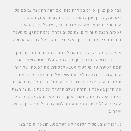
כבר כאן נציין, כי גם במקרה כזה, אם רווח ההון נחשב
כמופק
בישראל, עדיין ניתן למסותו. הרי גם לאחר אמוץ השיטה
הפרסונלית ברפורמה של שנת 2003, ישראל עדיין זכאית
למסות הכנסות ורווחים שהופקו בשטחה. נראה להלן, כי טענה
זו הייתה ציר מרכזי בדיון בפסק דינה הטרי של כב' הש' סרוסי.
פקיד השומה טען עוד: גם אם לא ניתן למסותו במס רווחי הון
"בדרך הרגילה", הרי עדיין ניתן להטיל עליו "
מס יציאה
", הוא
המס המושת על פי סעיף 100א לפקודת מס הכנסה, על רווח
ההון
שצבור
בנכסיו הלא ממומשים של יחיד אשר מנתק את
תושבותו הישראלית (נציגו בהרחבה מיד). כב' הש' קירש החזיר
את הדיון בשאלה זו חזרה לשלב ההשגה על מנת לאפשר הצגת
ראיות ואסמכתאות, וזאת בעיקר נוכח טענתו של קניג, כי מס
היציאה הנ"ל נדחה מפני האמנה למניעת כפל מס שבין ישראל
וארה"ב.
נערכו דיונים, פקיד השומה לא השתכנע, הוצאה שומה בצו