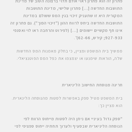
פתרון זה הוא פתרון ראוי אולם תלוי ברצונה הטוב של מדינת
התושבות החדשה
[…] פתרון שלישי
, מדינת התושבות
המקורית היא זו שתעניק זיכוי בגין המס ששולם במדינת
התושבות החדשה ביחס לרווח ההון ("זיכוי הפוך"). גם פתרון זה
אינו חף מקשיים יישומים […] (לפירוט והרחבה ראו לוי ואסנפי
927-933; קירש, 62-66)
".
ממשיך בית המשפט ומציין, כי בחלק מאמנות המס החדשות
שלה, הוראות שימנעו או יצמצמו את כפל המס הפוטנציאלי.
חריגה מנוסחת החישוב הליניארית
בית המשפט מטיל ספק באפשרות לסטות מהנוסחה הלינארית.
הוא מציין כך:
"ספק גדול בעיניי אם ניתן היה לסטות מייחוס הרווח לפי
הנוסחה הליניארית שבסעיף ולערוך תחתיה ייחוס ספציפי לפי