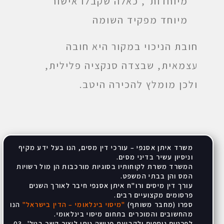
מיוחדות", כאלה שקבלו אישור
מיוחד מפקיד השומה
חובת הניכוי במקור היא חובה
עצמאית, שבצדה סנקציה פלילית,
ולכן מומלץ להכירה היטב.
משרד איתן אסנפי – עורכי דין מסים, הנו בעל ידע מקיף
וניסיון עשיר בדיני מסים
.
המשרד משרת לקוחותיו בסוגיות מורכבות הן מול רשויות
המס והן בבתי המשפט
.
עורך דין מיסים ורו"ח איתן אסנפי חיבר לאורך השנים
פרסומים מקצועיים רבים
.
ספרו (מחבר משותף)
"
מיסוי בינלאומי – הדין בישראל
"
הנו
מהחשובים והמוכרים בתחום מיסוי בינלאומי
.
לפרטים נוספים ולקביעת פגישה ניתן ליצור קשר בטל' 03-