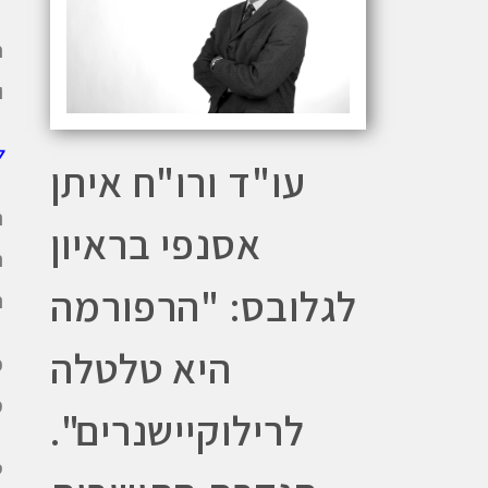
ח
ו
ל
עו"ד ורו"ח איתן
ה
אסנפי בראיון
ה
לגלובס: "הרפורמה
ה
היא טלטלה
פ
מ
לרילוקיישנרים".
ט