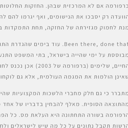
רפורמה אם לא המרכזית שבהן. החזקות החלוטות 
וועדה רק יסבכו את הנישומים, ואף יגרמו להם ל
נת לחמוק מגזירתה של החזקה, תחת התמקדות במ
Been there, done that. עוד בימ
בוססת על ימי שהייה בישראל, בתי המשפט התנער
החיים, שלימים (ברפורמה 
אינן הולמות את המגמה העולמית, אלא גם לוקחות
תברר כי גם חלק מחברי הלשכות המקצועיות שהיו 
התוצאה הסופית. מאלף להבחין בדבריו של אחד מ
רפורמה בשורה התחתונה היא העלאת מס. כל הפרק 
רשות תקבל נתונים על כל מה שיש לישראלים ולחב