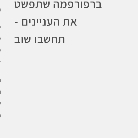
ברפורפמה שתפשט
ה
את העניינים -
י
תחשבו שוב
ש
י
ל
נ
ו
ש
ה