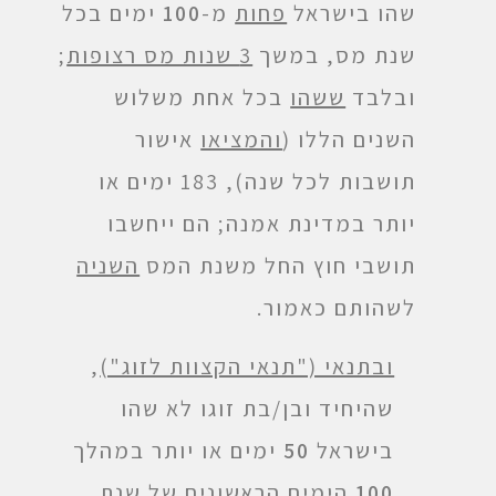
שהו בישראל
פחות
מ-
100
ימים בכל
שנת מס, במשך
3 שנות מס רצופות
;
ובלבד
ששהו
בכל אחת משלוש
השנים הללו (
והמציאו
אישור
תושבות לכל שנה), 183 ימים או
יותר במדינת אמנה; הם ייחשבו
תושבי חוץ החל משנת המס
השניה
לשהותם כאמור.
ובתנאי ("תנאי הקצוות לזוג")
,
שהיחיד ובן/בת זוגו לא שהו
בישראל
50
ימים או יותר במהלך
100
הימים
הראשונים
של שנת