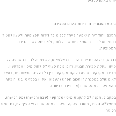
יורש באופן ספציפי.
ביצוע הסכם ייחוד דירות בטרם המכירה
הסכם ייחוד דירות יאפשר לייחד לכל מוכר דירות ספציפיות ולטעון לפטור
בהתייחס לדירות הספציפיות שבבעלותו, ולא ביחס לשווי הדירה
הממוצעת.
נדגיש, כי להסכם ייחוד הדירות כשלעצמו, לא צפויה להיות השפעה על
מיסוי עסקת מכירת הבניין. ודוק: נוכח סעיף 67 לחוק מיסוי מקרקעין,
מכירת מקרקעין שהיא חלוקת מקרקעין בין כל בעליה המשותפים, כאשר
לא משולם במסגרת זו סכום הפרש (תשלומי איזון) בכסף או בשווה כסף,
תהא פטורה ממס שבח (אך חייבת בדיווח).
במקביל, תקנה 27
לתקנות מיסוי מקרקעין (שבח ורכישה) (מס רכישה),
התשל"ה-1974
, פוטרת עסקה הפטורה ממס שבח לפי סעיף 67, גם ממס
רכישה.