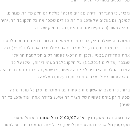
מכר נכסים בשווי של שלוש דירות.
נזכיר, כי ההגדרה "דירת מגורים מזכה" כוללת גם חלק מדירת מגורים.
לפיכך, גם בעלים של 25% מדירת מגורים שמכר את כל חלקו בדירה, יהיה
זכאי לפטור (בהתקיים יתר התנאים) בגין החלק שמכר.
השאלה הנשאלת היא, אם במצב משפטי זה ולצורך בחינת הזכאות לפטור
בגין דירת מגורים מזכה, כל מוכר ייראה כאילו מכר את חלקו (25%) בכל
אחת מהדירות בבניין, ולכן יהיה זכאי לפטור רק ביחס לשבח הריאלי
שנצבר (עד ליום 1.1.2014) על חלקו בלבד בשתי דירות, ואילו על כל
עשרת החלקים האחרים לא יזכה לפטור; או שמא, כל אחד מהמוכרים יהיה
זכאי לפטור כאילו מכר שתי דירות בבעלותו המלאה?
ברור, כי המצב הראשון מיטיב פחות עם המוכרים. שכן כל מוכר נהנה
מפטור רק ביחס לשווייה של חצי דירה (25% בדירה אחת ועוד 25% בדירה
שניה).
עם זאת, נוכח פסק הדין ב
ע"א 2100/07
רחל מנחם
נ' מנהל מיסוי
מקרקעין תל אביב
בהחלט ניתן לטעון, כי כל אחד מהמוכרים זכאי לפטור