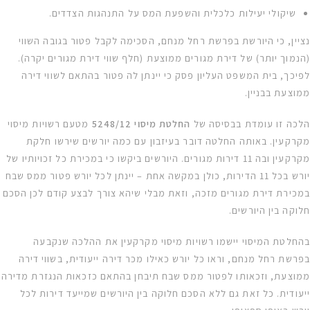
שיקולי יעילות כלכלית והשפעת המס על התנהגות הצדדים.
נציין, כי היורשת בפרשת רחל מנחם, הסכימה לקבל פטור בגובה השווי
(הנמוך יותר) של דירת מגורים ממוצעת (חלף שווי דירת מגורים יקרה).
לפיכך, בית המשפט העליון פסק כי יינתן לה פטור בהתאם לשווי דירה
ממוצעת בבניין.
הלכה זו עומדת בבסיסה של
החלטת מיסוי 5248/12
מטעם רשויות מיסוי
מקרקעין. באותה החלטה דובר בעיזבון עם כמה יורשים שירשו חלקת
מקרקעין ובה 11 דירות מגורים. היורשים ביקשו כי במכירת כל זכויותיו של
יורש בכל 11 הדירות, כולן במקשה אחת – יינתן לכל יורש פטור ממס שבח
במכירת דירת מגורים מזכה, וזאת מבלי שיהא צורך לבצע קודם לכן הסכם
חלוקה בין היורשים.
בהחלטת המיסוי יישמו רשויות מיסוי מקרקעין את ההלכה שנקבעה
בפרשת רחל מנחם, וראו כל יורש כאילו מכר דירה ייעודית, בשווי דירה
ממוצעת, וזכאותו לפטור ממס שבח תיבחן בהתאם כזכאות הנגזרת מדירה
ייעודית. כל זאת גם ללא הסכם חלוקה בין היורשים שמייעד דירות לכל