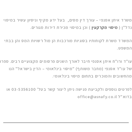
משרד איתן אסנפי – עורך דין מסים, בעל ידע מקיף וניסיון עשיר במיסוי
נדל"ן (
מיסוי מקרקעין
) וכן במיסוי מכירת דירות מגורים.
המשרד משרת לקוחותיו בסוגיות מורכבות הן מול רשויות המס והן בבתי
המשפט
.
עו"ד ורו"ח איתן אסנפי חיבר לאורך השנים פרסומים מקצועיים רבים. ספרו
של עו"ד אסנפי (מחבר משותף) "מיסוי בינלאומי – הדין בישראל"
הנו
מהחשובים והמוכרים בתחום מיסוי בינלאומי
.
לפרטים נוספים ולקביעת פגישה ניתן ליצור קשר בטל' 03-5356100 או
בדוא"ל
office@asnafy.co.il