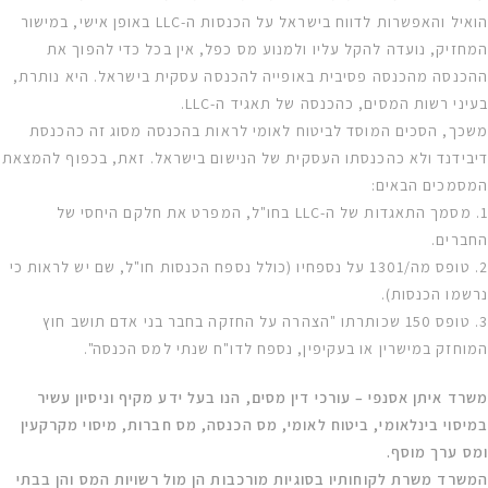
הואיל והאפשרות לדווח בישראל על הכנסות ה-LLC באופן אישי, במישור
המחזיק, נועדה להקל עליו ולמנוע מס כפל, אין בכל כדי להפוך את
ההכנסה מהכנסה פסיבית באופייה להכנסה עסקית בישראל. היא נותרת,
בעיני רשות המסים, כהכנסה של תאגיד ה-LLC.
משכך, הסכים המוסד לביטוח לאומי לראות בהכנסה מסוג זה כהכנסת
דיבידנד ולא כהכנסתו העסקית של הנישום בישראל. זאת, בכפוף להמצאת
המסמכים הבאים:
1. מסמך התאגדות של ה-LLC בחו"ל, המפרט את חלקם היחסי של
החברים.
2. טופס מה/1301 על נספחיו (כולל נספח הכנסות חו"ל, שם יש לראות כי
נרשמו הכנסות).
3. טופס 150 שכותרתו "הצהרה על החזקה בחבר בני אדם תושב חוץ
המוחזק במישרין או בעקיפין, נספח לדו"ח שנתי למס הכנסה".
משרד איתן אסנפי – עורכי דין מסים, הנו בעל ידע מקיף וניסיון עשיר
במיסוי בינלאומי, ביטוח לאומי, מס הכנסה, מס חברות, מיסוי מקרקעין
ומס ערך מוסף.
המשרד משרת לקוחותיו בסוגיות מורכבות הן מול רשויות המס והן בבתי