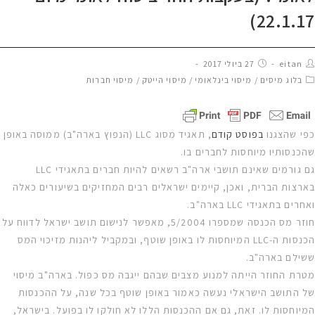
22.1.17)
eitan
27 ביולי 2017
בלוג מיסים
/
מיסוי בינלאומי
/
מיסוי הייטק
/
מיסוי חברות
כפי שהצגנו
בפוסט קודם
, תאגיד מסוג LLC (הנפוץ בארה"ב) ממוסה באופן
שהכנסותיו מיוחסות לחברים בו.
גם גורמים שאינם תושבי ארה"ב רשאים להיות חברים בתאגידי LLC
בארצות הברית, ואכן, קיימים ישראלים רבים המחזיקים בשיעורים כאלה
ואחרים בתאגידי LLC בארה"ב.
חוזר מס הכנסה שמספרו 5/2004, מאפשר לנישום תושב ישראל לדווח על
הכנסות ה-LLC המיוחסות לו באופן שוטף, ובמקביל ליהנות מזיכוי המס
ששילם בארה"ב.
מטרת החוזר הייתה למנוע מצבים שבהם ייגבה מס כפול. בארה"ב מיסוי
של התושב הישראלי נעשה כאמור באופן שוטף בכל שנה, על ההכנסות
המיוחסות לו. זאת, גם אם ההכנסות הללו לא חולקו לו בפועל. בישראל,