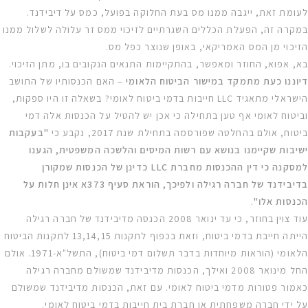
לעומת זאת, ייגבה ממנו מס בעת החלוקה בפועל, כמס על דיבידנד.
במקרה זה, הפעלת הכללים השגרתיים לזיכוי ממס זר עלולה לשלול ממנו
הזיכוי מן המס האמריקאי, באופן שנוצר כפל מס.
בא, אפוא, החוזר ומאפשר, בהתקיימות התנאים הנקובים בו, מתן הזיכוי.
דיוננו כעת מתמקד במישור הביטוח הלאומי
– האם הכנסותיו של התושב
הישראלי מתאגיד LLC חייבות בדמי ביטוח לאומי? בשאלה זו היו ספקות,
וביטוח לאומי אף טען בתחילה כי אכן יש להטיל על הכנסות אלה דמי
ביטוח, אולם בהחלטה שפורסמה בתחילת שנת 2017, נקבע כי
"בעקבות
ישיבות שקיימנו בנושא עם רשות המיסים והלשכה המשפטית, הגענו
למסקנה כי דין ההכנסות מחברת LLC כדינן של הכנסות שמקורן
בדיבידנד של חברה רגילה ולפיכך, הוראת סעיף 373א אינן חלות על
הכנסות אלו"
.
עוד צוין בחוזר, כי עד ינואר 2008 הכנסה מדיבידנד של חברה רגילה
הייתה חייבת בדמי ביטוח, וזאת בכפוף לתקנות 13,14,15 לתקנות הביטוח
הלאומי (הוראות מיוחדות בדבר תשלום דמי ביטוח), התשל"א-1971. אולם
החל מינואר 2008 ואילך, הכנסות מדיבידנד שמשולם מחברה רגילה
כאמור פטורות מדמי ביטוח לאומי. עם זאת, הכנסות מדיבידנד שמשולם
על ידי חברה משפחתית או חברת בית חייבות בדמי ביטוח לאומי.