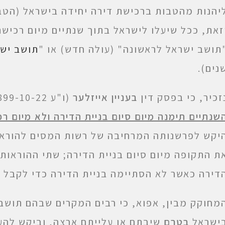
יהנות מהטבות ברכישת דירה יחידה בישראל (הטב
זאת, ככל שיעלו לישראל בתוך שנתיים מיום רכישת
תושב ישראל לראשונה" (עולה חדש) או "
תושב ישר
נים).
זכיר, כי בפסק דין
בעניין אייזלער
(ו"ע 22899-10-22) (מיום 27.5.2025):
שנתיים תימנה מיום סיום בניית הדירה ולא מיום ר
ת התקופה מיום סיום בניית הדירה; שתי ההוראות
דירה כאשר לא הסתיימה בניית הדירה כדי לקבל 
מחוקק מבין, אפוא, כי רבים המקרים שבהם תושב
ישראל
בטרם
שיבתם או עלייתם ארצה, וביקש להע