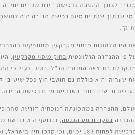
גדיר לצורך ההטבה ברכישת דירת מגורים יחידה 
מי שבתוך שנתיים מיום רכישת הדירה היה לתושב 
תיק".
ם היו שלטונות מיסוי מקרקעין מסתפקים בהצהרה
ל פי ההגדרה הרלוונטית
בחוק מיסוי מקרקעין
, היו
תקבלת התוצאה המוזרה הנ"ל. ראינו לעיל כי ההג
ת שעריה והיא
כוללת גם תושבי חוץ
ככל שישובו לי
עולים חדשים בתוך כשנתיים מיום רכישת הדירה.
ולם, ההצהרה במתכונתה הנוכחית דורשת מהרוכש 
הגדרה
בפקודת מס הכנסה
, ובנוסף היא דורשת מ
רכישה
לפחות
183 ימים, וכי
מרכז חייו בישראל
, ו