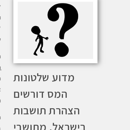
ל
ו
"
ש
נ
ה
מדוע שלטונות
א
המס דורשים
ה
הצהרת תושבות
ה
בישראל, מתושבי
ב