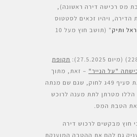
ת מס רכישה דירה ראשונה),
 הדירה, ויהיו זכאים לסטטוס
אל ותיק
" (תושב חוץ מעל 10
תקופת
כישתה "על הנייר"
– זאת, מתוך
היקש לפרשנותה המרחיבה של רשות המסים להוראת סעיף 49ג לחוק, שגם שם מנתה
 הללו מטרתן לתת מענה לרוכש
את הטבת המס.
י חוץ מבקשים לרכוש דירה
ניק גם להם את ההטבה המוענקת