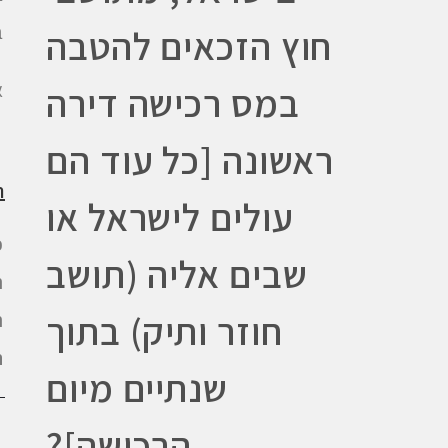
ב
חוץ הזכאים להטבה
א
במס רכישה דירה
ראשונה [כל עוד הם
ר
עולים לישראל או
כ
שבים אליה (תושב
ר
חוזר ותיק) בתוך
ר
ת
שנתיים מיום
הרכישה]?