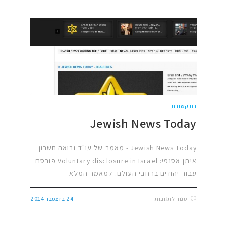
בתקשורת
Jewish News Today
Jewish News Today - מאמר של עו"ד ורואה חשבון
איתן אסנפי: Voluntary disclosure in Israel פורסם
עבור יהודים ברחבי העולם. למאמר המלא
סגור לתגובות
24 בדצמבר 2014