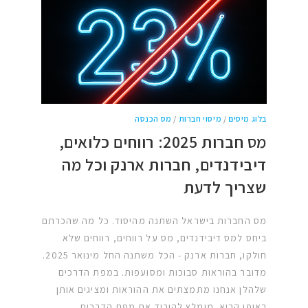
בלוג מיסים
/
מיסוי חברות
/
מס הכנסה
מס חברות 2025: רווחים כלואים,
דיבידנדים, חברות ארנק וכל מה
שצריך לדעת
מס החברות בישראל השתנה מהיסוד. כל מה שהכרתם
ביחס למס דיבידנדים, מס על רווחים, רווחים שלא
חולקו, חברות ארנק - הכל משתנה החל מינואר 2025.
מדובר בהוראות סבוכות ומסועפות. במפת הדרכים
שלהלן אנחנו מתמצתים את ההוראות ומציגים אותן
באופן קריא. מומלץ להוריד את מפת הדרכים